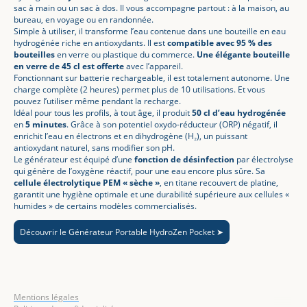
sac à main ou un sac à dos. Il vous accompagne partout : à la maison, au
bureau, en voyage ou en randonnée.
Simple à utiliser, il transforme l’eau contenue dans une bouteille en eau
hydrogénée riche en antioxydants. Il est
compatible avec 95 % des
bouteilles
en verre ou plastique du commerce.
Une élégante bouteille
en verre de 45 cl est offerte
avec l’appareil.
Fonctionnant sur batterie rechargeable, il est totalement autonome. Une
charge complète (2 heures) permet plus de 10 utilisations. Et vous
pouvez l’utiliser même pendant la recharge.
Idéal pour tous les profils, à tout âge, il produit
50 cl d’eau hydrogénée
en
5 minutes
. Grâce à son potentiel oxydo-réducteur (ORP) négatif, il
enrichit l’eau en électrons et en dihydrogène (H₂), un puissant
antioxydant naturel, sans modifier son pH.
Le générateur est équipé d’une
fonction de désinfection
par électrolyse
qui génère de l’oxygène réactif, pour une eau encore plus sûre. Sa
cellule électrolytique PEM « sèche »
, en titane recouvert de platine,
garantit une hygiène optimale et une durabilité supérieure aux cellules «
humides » de certains modèles commercialisés.
Découvrir le Générateur Portable HydroZen Pocket ➤
Mentions légales