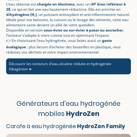
L’eau obtenue est
chargée en électrons
, avec un
rH² bien inférieur à
28
, ce qui en fait une eau hautement réductrice. Elle est enrichie en
dihydrogène (H₂)
, un puissant antioxydant et anti-inflammatoire naturel.
Idéale pour vos boissons, la cuisson ou le lavage des aliments, cette eau
alimentaire saine devient un allié de votre quotidien.
Disponible en version
sous-évier ou sur-évier à poser ou accrocher
,
l’ioniseur s’adapte à votre cuisine tout en optimisant l’espace.
👉 En choisissant l’eau hydrogénée, vous faites aussi un
geste
écologique
: plus besoin d’acheter des bouteilles en plastique, vous
réduisez vos déchets et votre impact environnemental.
Découvrir les ioniseurs d'eau alcaline réduite et hydrogénée
Alkagénion ➤
Générateurs d'eau hydrogénée
mobiles
HydroZen
Carafe à eau hydrogénée
HydroZen Family