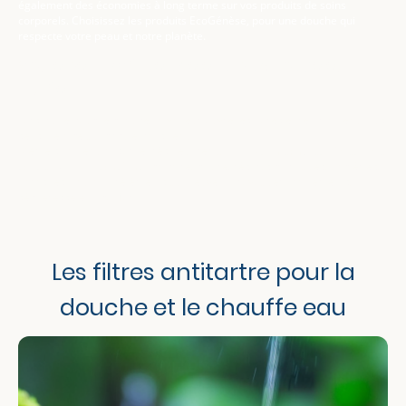
également des économies à long terme sur vos produits de soins
corporels. Choisissez les produits EcoGénèse, pour une douche qui
respecte votre peau et notre planète.
Votre peau mérite une eau plus douce et
filtrée
Lors d’une douche chaude, la vapeur ouvre les pores et rend la peau plus
sensible à ce qui circule dans l’eau.
Même si la peau absorbe très peu d’eau,
elle est en contact direct avec
tout ce qu’elle contient
: calcaire, chlore, résidus chimiques, bactéries,
parasites… autant d’éléments qui peuvent provoquer tiraillements,
sécheresse et inconfort.
Les filtres antitartre pour la
douche et le chauffe eau