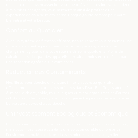
du chlore qui peuvent assécher votre peau ? Nos filtres innovants aident
à minimiser ces agents, vous permettant ainsi de profiter d'une
expérience de douche revitalisante. Chaque goutte compte pour votre
bien-être et votre beauté.
Confort au Quotidien
Avec un système de filtration efficace, non seulement vous ressentez une
différence sur votre peau, mais vous remarquerez également un
changement global dans votre routine de soins quotidiens. Moins de
calcaire se traduit par des appareils sanitaires moins encrassés et par
une sensation agréable sur votre corps.
Réduction des Contaminants
Nos filtres pour douche offrent une filtration avancée qui traite
efficacement les contaminants présents dans l'eau. En effet, ils aident à
éliminer le chlore, sable, rouille, algues et micro-organismes et d'autres
substances indésirables, garantissant que votre peau est éclatante et en
bonne santé après chaque douche.
Un Investissement Écologique et Économique
En choisissant nos filtres, vous non seulement contribuez à votre santé,
mais vous investissez aussi dans une solution durable qui préserve
l'environnement. Moins de produits chimiques dans l'eau signifient