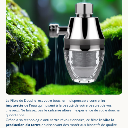
Le Filtre de Douche est votre bouclier indispensable contre
les
impuretés
de l'eau qui nuisent à la beauté de votre peau et de vos
cheveux. Ne laissez pas le
calcaire
altérer l'expérience de votre douche
quotidienne !
Grâce à sa technologie anti-tartre révolutionnaire, ce filtre
Inhibe la
production du tartre
en dissolvant des matériaux bioactifs de qualité