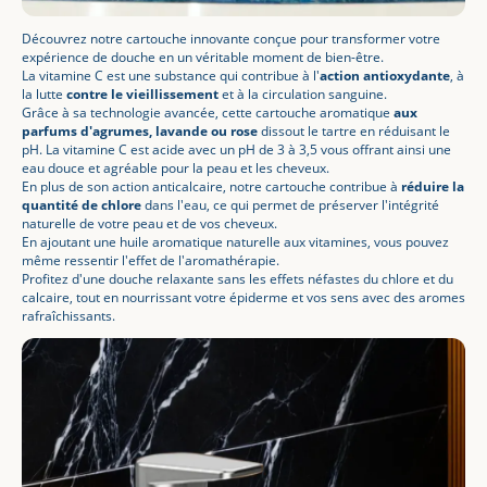
Découvrez notre cartouche innovante conçue pour transformer votre
expérience de douche en un véritable moment de bien-être.
La vitamine C est une substance qui contribue à l'
action antioxydante
, à
la lutte
contre le vieillissement
et à la circulation sanguine.
Grâce à sa technologie avancée, cette cartouche aromatique
aux
parfums d'agrumes, lavande ou rose
dissout le tartre en réduisant le
pH. La vitamine C est acide avec un pH de 3 à 3,5 vous offrant ainsi une
eau douce et agréable pour la peau et les cheveux.
En plus de son action anticalcaire, notre cartouche contribue à
réduire la
quantité de chlore
dans l'eau, ce qui permet de préserver l'intégrité
naturelle de votre peau et de vos cheveux.
En ajoutant une huile aromatique naturelle aux vitamines, vous pouvez
même ressentir l'effet de l'aromathérapie.
Profitez d'une douche relaxante sans les effets néfastes du chlore et du
calcaire, tout en nourrissant votre épiderme et vos sens avec des aromes
rafraîchissants.