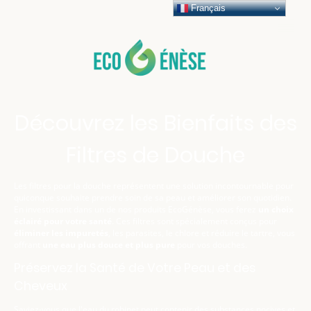
Français
Découvrez les Bienfaits des
Filtres de Douche
Les filtres pour la douche représentent une solution incontournable pour
quiconque souhaite prendre soin de sa peau et améliorer son quotidien.
En investissant dans un de nos produits EcoGénèse, vous ferez
un choix
éclairé pour votre santé
. Ces filtres sont spécialement conçus pour
éliminer les impuretés
, les parasites, le chlore et réduire le tartre, vous
offrant
une eau plus douce et plus pure
pour vos douches.
Préservez la Santé de Votre Peau et des
Cheveux
Saviez-vous que l'eau du robinet peut contenir des substances nocives et