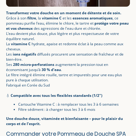
Transformez votre douche en un moment de détente et de soin.
Grâce à son
filtre
, la
vitamine C
et les
essences aromatiques
, ce
pommeau purifie l’eau, élimine le chlore, le tartre et
protège votre peau
et vos cheveux
des agressions de l'eau dure et chlorée.
L’eau devient plus douce, plus légère et plus respectueuse de votre
équilibre naturel.
La
vitamine C
hydrate, apaise et redonne éclat à la peau comme aux
cheveux.
Les
ions négatifs
diffusés procurent une sensation de fraîcheur et de
bien-être.
Ses
280 micro-perforations
augmentent la pression tout en
économisant jusqu’à
30 % d’eau
.
Le filtre intégré élimine rouille, tartre et impuretés pour une eau plus
pure à chaque utilisation.
Fabriqué en Corée du Sud
💧
Compatible avec tous les flexibles standards (1/2")
Cartouche Vitamine C : à remplacer tous les 3 à 6 semaines
Filtre sédiment : à changer tous les 3 à 6 mois
Une douche douce, vitaminée et bienfaisante – pour le plaisir du
corps et de l’esprit.
Commander votre Pommeau de Douche SPA