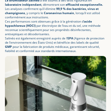
Le brumisateur Salinéo
a été soumis à des tests rigoureux en
laboratoire indépendant
, démontrant son
efficacité exceptionnelle.
Les analyses confirment qu’il élimine
99,9 % des bactéries, virus et
champignons
, y compris le
Coronavirus humain
, lorsqu’il est utilisé
conformément aux instructions.
Ces performances sont obtenues grâce à la génération d’
acide
hypochloreux (HOCl)
par électrolyse de l’eau et du sel, une méthode
reconnue scientifiquement pour ses propriétés désinfectantes,
antiseptiques et désodorisantes.
Salinéo est également enregistré auprès de l’
EPA
(Agence de protection
de l’environnement des États-Unis) et bénéficie des labels de qualité
GMP
pour la fabrication de produits médicaux, garantissant sécurité,
fiabilité et conformité aux standards internationaux.